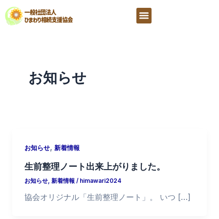
内
メ
容
ニ
を
ス
ュ
キ
ー
ッ
お知らせ
プ
,
お知らせ
新着情報
生前整理ノート出来上がりました。
お知らせ
,
新着情報
/
himawari2024
協会オリジナル「生前整理ノート」。 いつ […]