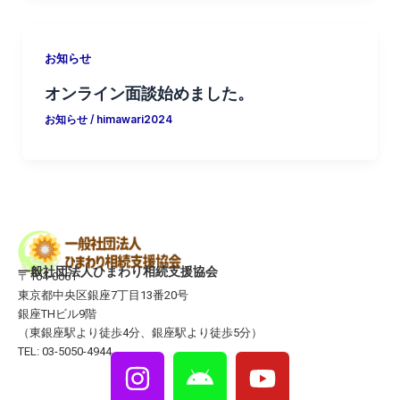
お知らせ
オンライン面談始めました。
お知らせ
/
himawari2024
一般社団法人ひまわり相続支援協会
〒104-0061
東京都中央区銀座7丁目13番20号
銀座THビル9階
（東銀座駅より徒歩4分、銀座駅より徒歩5分）
TEL: 03-5050-4944
I
A
Y
n
n
o